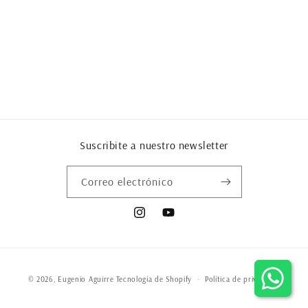
Suscribite a nuestro newsletter
Correo electrónico
Instagram
YouTube
Formas
© 2026,
Eugenio Aguirre
Tecnología de Shopify
Política de privacidad
de
pago