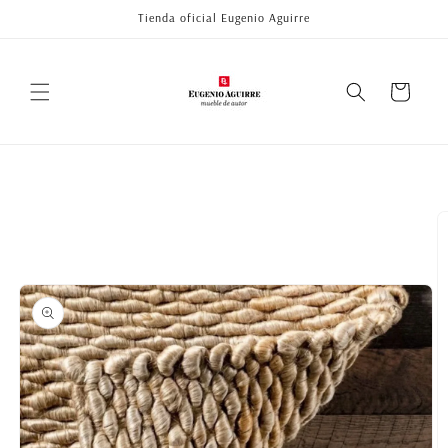
Ir
Tienda oficial Eugenio Aguirre
directamente
al contenido
Carrito
Ir
directamente
a la
información
del producto