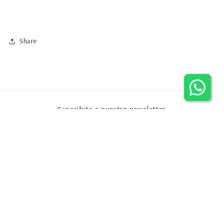
Share
Suscribite a nuestro newsletter
Correo electrónico
Instagram
YouTube
Formas
© 2026,
Eugenio Aguirre
Tecnología de Shopify
Política de privacidad
de