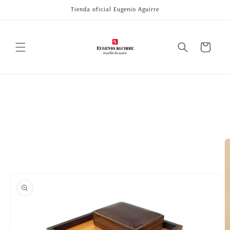
Ir
Tienda oficial Eugenio Aguirre
directamente
al contenido
Carrito
Ir
directamente
a la
información
del producto