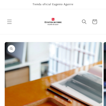
Ir
Tienda oficial Eugenio Aguirre
directamente
al contenido
Carrito
Ir
directamente
a la
información
del producto