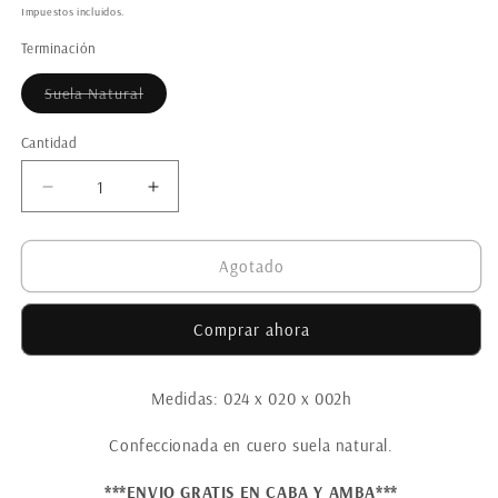
habitual
de
Impuestos incluidos.
oferta
Terminación
Variante
Suela Natural
agotada
o
no
Cantidad
disponible
Reducir
Aumentar
cantidad
cantidad
para
para
Bandeja
Bandeja
Agotado
Ehasi
Ehasi
suela
suela
Comprar ahora
Medidas: 024 x 020 x 002h
Confeccionada en cuero suela natural.
***ENVIO GRATIS EN CABA Y AMBA***