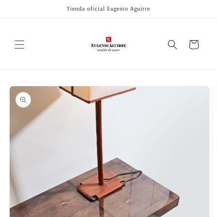
Ir
Tienda oficial Eugenio Aguirre
directamente
al contenido
Carrito
Ir
directamente
a la
información
del producto