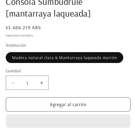
Consola Sumbudrule
modal
m
[mantarraya laqueada]
Precio
$3.486.219 ARS
habitual
Impuestos incluidos.
Terminación
Madera natural clara & Mantarraya laqueada marrón
Cantidad
Reducir
Aumentar
cantidad
cantidad
para
para
Consola
Consola
Agregar al carrito
Sumbudrule
Sumbudrule
[mantarraya
[mantarraya
laqueada]
laqueada]