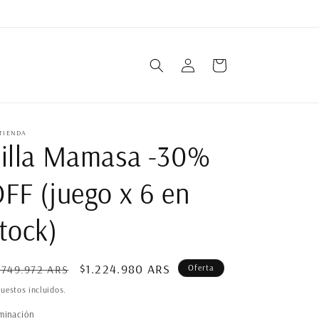
Iniciar
Carrito
sesión
TIENDA
illa Mamasa -30%
FF (juego x 6 en
tock)
ecio
Precio
$1.224.980 ARS
.749.972 ARS
Oferta
bitual
de
uestos incluidos.
oferta
minación