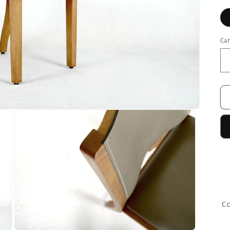
Can
Co