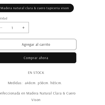
Madera natural clara & cuero tapiceria vison
tidad
Reducir
Aumentar
cantidad
cantidad
para
para
Silla
Silla
Agregar al carrito
Mamasa
Mamasa
-30%
-30%
Comprar ahora
OFF
OFF
(juego
(juego
x
x
EN STOCK
6
6
en
en
Medidas: a48cm. p58cm. h85cm.
stock)
stock)
nfeccionada en Madera Natural Clara & Cuero
Vison