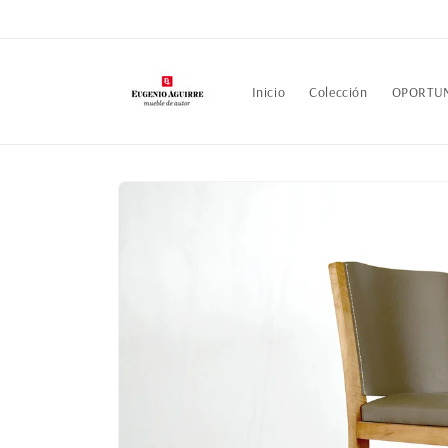
Ir
directamente
al contenido
Inicio
Colección
OPORTU
Ir
directamente
a la
información
del producto