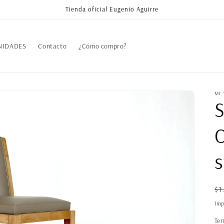
Tienda oficial Eugenio Aguirre
NIDADES
Contacto
¿Cómo compro?
MI 
S
O
s
Pr
$1
ha
Imp
Ter