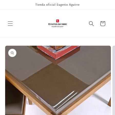
Ir
Tienda oficial Eugenio Aguirre
directamente
al contenido
Carrito
Ir
directamente
a la
información
del producto