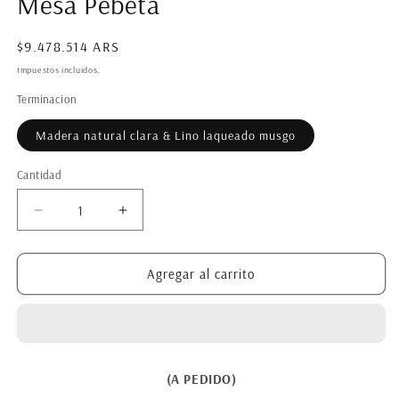
Mesa Pebeta
modal
m
Precio
$9.478.514 ARS
habitual
Impuestos incluidos.
Terminacion
Madera natural clara & Lino laqueado musgo
Cantidad
Reducir
Aumentar
cantidad
cantidad
para
para
Mesa
Mesa
Agregar al carrito
Pebeta
Pebeta
(A PEDIDO)