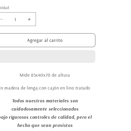
tidad
Reducir
Aumentar
cantidad
cantidad
para
para
Mesas
Mesas
Agregar al carrito
de
de
luz
luz
Chiquibún
Chiquibún
grande
grande
Mide 85x40x70 de altura
En madera de lenga,con cajón en lino tratado
Todos nuestros materiales son
cuidadosamente seleccionados
bajo rigurosos controles de calidad, pero el
hecho que sean provistos