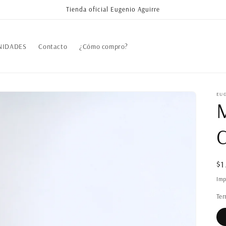
Tienda oficial Eugenio Aguirre
NIDADES
Contacto
¿Cómo compro?
EU
M
C
Pr
$1
ha
Imp
Ter