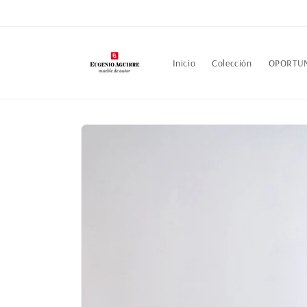
Ir
directamente
al contenido
Inicio
Colección
OPORTU
Ir
directamente
a la
información
del producto