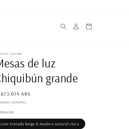
Iniciar
Carrito
sesión
GENIO AGUIRRE
esas de luz
hiquibún grande
ecio
.873.014 ARS
bitual
uestos incluidos.
minación
Lino tratado beige & madera natural clara