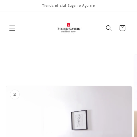
Ir
Tienda oficial Eugenio Aguirre
directamente
al contenido
Carrito
Ir
directamente
a la
información
del producto