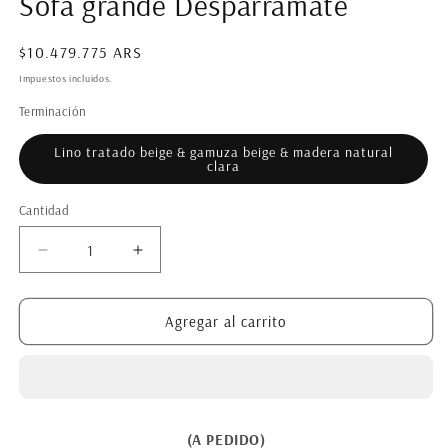
Sofa grande Desparramate
m
Precio
$10.479.775 ARS
habitual
Impuestos incluidos.
Terminación
Lino tratado beige & gamuza beige & madera natural
clara
Cantidad
Reducir
Aumentar
cantidad
cantidad
para
para
Sofa
Sofa
Agregar al carrito
grande
grande
Desparramate
Desparramate
(A PEDIDO)