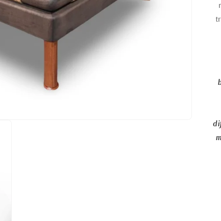
t
di
m