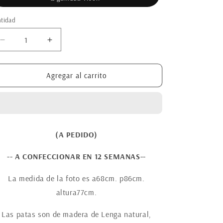
tidad
Reducir
Aumentar
cantidad
cantidad
para
para
Sofá
Sofá
Agregar al carrito
chico
chico
Garompita
Garompita
(A PEDIDO)
-- A CONFECCIONAR EN 12 SEMANAS--
La medida de la foto es
a68cm. p86cm.
altura77cm.
Las patas son de madera de Lenga natural,