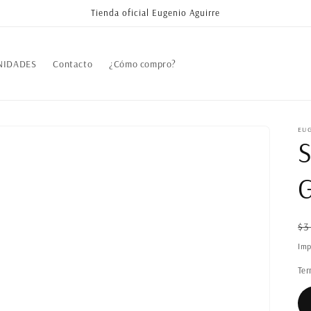
Tienda oficial Eugenio Aguirre
NIDADES
Contacto
¿Cómo compro?
EU
S
Pr
$3
ha
Imp
Ter