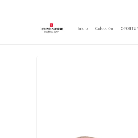
Ir
directamente
al contenido
Inicio
Colección
OPORTU
Ir
directamente
a la
información
del producto