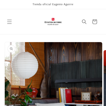
Ir
Tienda oficial Eugenio Aguirre
directamente
al contenido
Carrito
Ir
directamente
a la
información
del producto