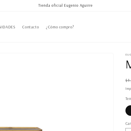
Tienda oficial Eugenio Aguirre
NIDADES
Contacto
¿Cómo compro?
EU
M
Pr
$1
ha
Imp
Ter
Can