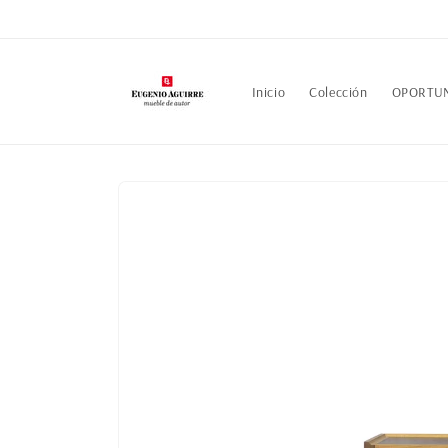
Ir
directamente
al contenido
Inicio
Colección
OPORTU
Ir
directamente
a la
información
del producto