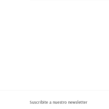
Abrir
elemento
multimedia
2
en
una
ventana
modal
Suscribite a nuestro newsletter