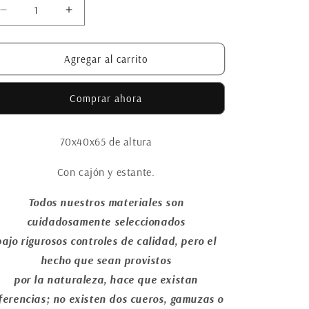
Reducir
Aumentar
cantidad
cantidad
para
para
Mesa
Mesa
Agregar al carrito
de
de
luz
luz
Comprar ahora
Tirifila
Tirifila
70x40x65 de altura
Con cajón y estante.
Todos nuestros materiales son
cuidadosamente seleccionados
bajo rigurosos controles de calidad, pero el
hecho que sean provistos
por la naturaleza, hace que existan
ferencias; no existen dos cueros, gamuzas o